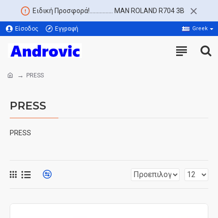
Ειδική Προσφορά!................ MAN ROLAND R704 3B
Είσοδος
Εγγραφή
Greek
PRESS
PRESS
PRESS